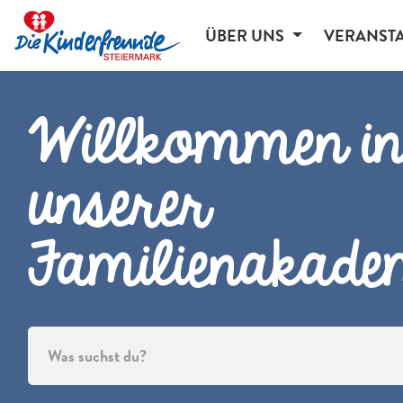
ÜBER UNS
VERANST
Willkommen i
unserer
Familienakade
Was suchst du?