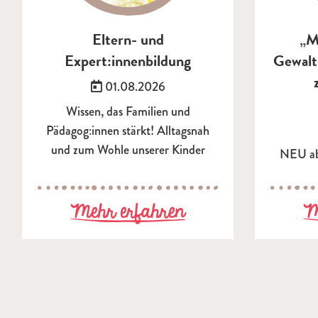
Eltern- und
„M
Expert:innenbildung
Gewalt
Veröffentlicht am:
01.08.2026
Wissen, das Familien und
Pädagog:innen stärkt! Alltagsnah
und zum Wohle unserer Kinder
NEU ab
zu Eltern- und E
Mehr erfahren
M