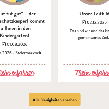
ut tut gut“ – der
Unser Leitbil
schutzkasperl kommt
Veröffentlich
02.12.2025
zu Ihnen in den
Das sind wir und das is
Kindergarten!
gemeinsames Ziel
Veröffentlicht am:
01.08.2026
 2026 - Steiermarkweit!
xpert:innenbildung
zu „Mut tut gut“ – der Gew
ehr erfahren
Mehr erfahr
Alle Neuigkeiten ansehen