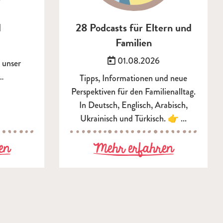
d
28 Podcasts für Eltern und
Familien
t am:
Veröffentlicht am:
01.08.2026
t unser
…
Tipps, Informationen und neue
Perspektiven für den Familienalltag.
In Deutsch, Englisch, Arabisch,
Ukrainisch und Türkisch. 👉 ...
altschutzkasperl kommt zu Ihnen in den 
zu Unser Leitbild
zu 28 Po
en
Mehr erfahren